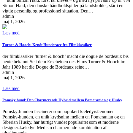
```html Simon Hald: først far blevet – og med nyt privatliv op til VM
Simon Hald, den danske håndboldspiller på landsholdet, står i en
vigtig personlig og professionel situation. Den…
admin
maj 1, 2026
Læs med
Turner & Hooch: Kendt Hunderace fra Filmklassiker
der filmklassiker ‘turner & hooch’ macht die dogue de bordeaux bis
heute bekannt Seit dem Erscheinen des Films Turner & Hooch im
Jahr 1989 hat die Dogue de Bordeaux seine…
admin
maj 1, 2026
Læs med
Pomsky hund: Den Charmerende Hybrid mellem Pomeranian og Husky
Pomsky-hunden fascinerer som populært kæledyrsfænomen
Pomsky-hunden, en unik krydsning mellem en Pomeranian og en
Siberian Husky, har hurtigt vundet popularitet som et moderne
designer-kæledyr. Med sin charmerende kombination af
ulvelignende…