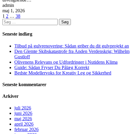
admin
maj 1, 2026
Indlægsinddeling
1
2
…
38
Søg
efter:
Seneste indlæg
Tilbud på gulvrenovering: Sådan griber du dit gulvprojekt an
Den Glemte Skibskatastrofe fra Anden Verdenskrig: Wilhelm
Gustloff
Olivenens Relevans og Udfordringer i Nutidens Klima
Guide: Sådan Fryser Du Pålæg Korrekt
Bedste Modellervoks for Kreativ Leg og Sikkerhed
Seneste kommentarer
Arkiver
juli 2026
juni 2026
maj 2026
april 2026
februar 2026