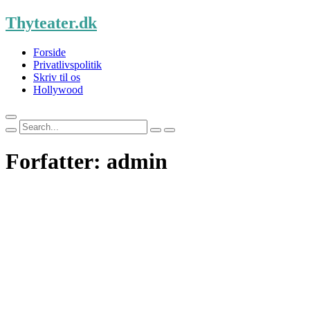
Skip
Thyteater.dk
to
content
Forside
Privatlivspolitik
Skriv til os
Hollywood
Search
for:
Forfatter:
admin