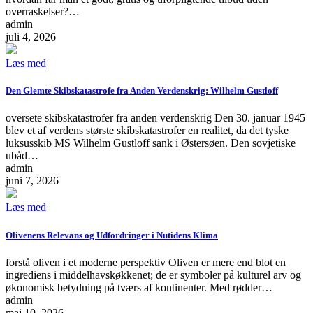
overraskelser?…
admin
juli 4, 2026
Læs med
Den Glemte Skibskatastrofe fra Anden Verdenskrig: Wilhelm Gustloff
oversete skibskatastrofer fra anden verdenskrig Den 30. januar 1945
blev et af verdens største skibskatastrofer en realitet, da det tyske
luksusskib MS Wilhelm Gustloff sank i Østersøen. Den sovjetiske
ubåd…
admin
juni 7, 2026
Læs med
Olivenens Relevans og Udfordringer i Nutidens Klima
forstå oliven i et moderne perspektiv Oliven er mere end blot en
ingrediens i middelhavskøkkenet; de er symboler på kulturel arv og
økonomisk betydning på tværs af kontinenter. Med rødder…
admin
maj 10, 2026