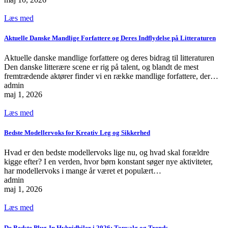
Læs med
Aktuelle Danske Mandlige Forfattere og Deres Indflydelse på Litteraturen
Aktuelle danske mandlige forfattere og deres bidrag til litteraturen
Den danske litterære scene er rig på talent, og blandt de mest
fremtrædende aktører finder vi en række mandlige forfattere, der…
admin
maj 1, 2026
Læs med
Bedste Modellervoks for Kreativ Leg og Sikkerhed
Hvad er den bedste modellervoks lige nu, og hvad skal forældre
kigge efter? I en verden, hvor børn konstant søger nye aktiviteter,
har modellervoks i mange år været et populært…
admin
maj 1, 2026
Læs med
De Bedste Plug-In Hybridbiler i 2026: Topvalg og Trends