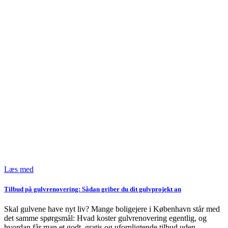
Læs med
Tilbud på gulvrenovering: Sådan griber du dit gulvprojekt an
Skal gulvene have nyt liv? Mange boligejere i København står med
det samme spørgsmål: Hvad koster gulvrenovering egentlig, og
hvordan får man et godt, gratis og uforpligtende tilbud uden