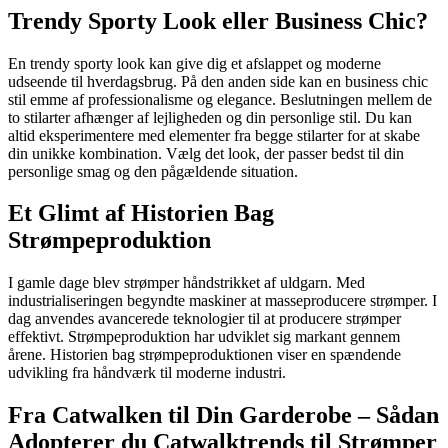
Trendy Sporty Look eller Business Chic?
En trendy sporty look kan give dig et afslappet og moderne
udseende til hverdagsbrug. På den anden side kan en business chic
stil emme af professionalisme og elegance. Beslutningen mellem de
to stilarter afhænger af lejligheden og din personlige stil. Du kan
altid eksperimentere med elementer fra begge stilarter for at skabe
din unikke kombination. Vælg det look, der passer bedst til din
personlige smag og den pågældende situation.
Et Glimt af Historien Bag
Strømpeproduktion
I gamle dage blev strømper håndstrikket af uldgarn. Med
industrialiseringen begyndte maskiner at masseproducere strømper. I
dag anvendes avancerede teknologier til at producere strømper
effektivt. Strømpeproduktion har udviklet sig markant gennem
årene. Historien bag strømpeproduktionen viser en spændende
udvikling fra håndværk til moderne industri.
Fra Catwalken til Din Garderobe – Sådan
Adopterer du Catwalktrends til Strømper