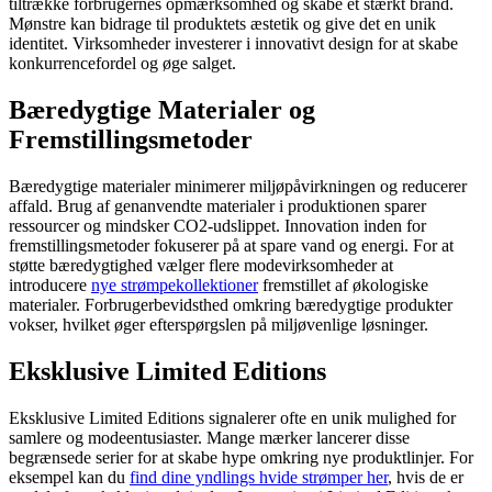
tiltrække forbrugernes opmærksomhed og skabe et stærkt brand.
Mønstre kan bidrage til produktets æstetik og give det en unik
identitet. Virksomheder investerer i innovativt design for at skabe
konkurrencefordel og øge salget.
Bæredygtige Materialer og
Fremstillingsmetoder
Bæredygtige materialer minimerer miljøpåvirkningen og reducerer
affald. Brug af genanvendte materialer i produktionen sparer
ressourcer og mindsker CO2-udslippet. Innovation inden for
fremstillingsmetoder fokuserer på at spare vand og energi. For at
støtte bæredygtighed vælger flere modevirksomheder at
introducere
nye strømpekollektioner
fremstillet af økologiske
materialer. Forbrugerbevidsthed omkring bæredygtige produkter
vokser, hvilket øger efterspørgslen på miljøvenlige løsninger.
Eksklusive Limited Editions
Eksklusive Limited Editions signalerer ofte en unik mulighed for
samlere og modeentusiaster. Mange mærker lancerer disse
begrænsede serier for at skabe hype omkring nye produktlinjer. For
eksempel kan du
find dine yndlings hvide strømper her
, hvis de er