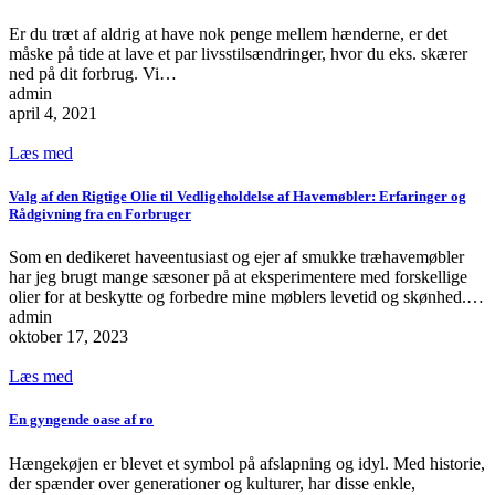
Er du træt af aldrig at have nok penge mellem hænderne, er det
måske på tide at lave et par livsstilsændringer, hvor du eks. skærer
ned på dit forbrug. Vi…
admin
april 4, 2021
Læs med
Valg af den Rigtige Olie til Vedligeholdelse af Havemøbler: Erfaringer og
Rådgivning fra en Forbruger
Som en dedikeret haveentusiast og ejer af smukke træhavemøbler
har jeg brugt mange sæsoner på at eksperimentere med forskellige
olier for at beskytte og forbedre mine møblers levetid og skønhed.…
admin
oktober 17, 2023
Læs med
En gyngende oase af ro
Hængekøjen er blevet et symbol på afslapning og idyl. Med historie,
der spænder over generationer og kulturer, har disse enkle,