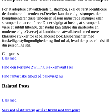
For at adoptere catwalktrends til strømper, skal du først identificere
de dominerende tendenser.Derefter kan du vælge strømper, der
komplimenterer disse tendenser, såsom mønstrede strømper eller
strømper i en accentfarve.Det er vigtigt at huske, at strømper kan
være et subtilt tilbehør, der stadig kan tilføre din garderobe en
moderne edge.Overvej at kombinere catwalktrends med mere
klassiske stykker for et balanceret look.Eksperimenter med
forskellige stylingmuligheder og find ud af, hvad der passer bedst til
din personlige stil.
Categories
Læs med
Indlægsnavigation
Find den Perfekte Zwilling Køkkenvægt Her
Find fantastiske tilbud på pallevægt nu
Related Posts
Læs med
Skær ned på dit forbrug og få en livsstil med flere penge