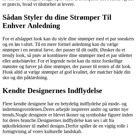
er præcis, hvad vi tilstræber at levere.
Sådan Styler du dine Strømper Til
Enhver Anledning
For et afslappet look kan du style dine strømper med et par sneakers
og en løs t-shirt. Til en mere formel anledning kan du vælge
strømper i en neutral farve, der passer til dit outfit. Ønsker du et
trendy look, så prøv at kombinere dine strømper med et par stiletter
eller ankelstøvler. For et legende twist kan du mixe forskellige
mønstre og farver på dine strømper, der passer til resten af dit look.
Husk altid at vælge strømper af god kvalitet, der matcher både din
sko og din påklædning.
Kendte Designernes Indflydelse
Flere kendte designere har en betydelig indflydelse på mode- og
indretningsverdenen.Deres arbejde inspirerer andre og sætter nye
trends.Nogle designere er blevet ikoner og symbolske figurer inden
for deres branche.Designernes indflydelse kan ses i alt fra
tøjkollektioner til møbel designs.Derfor spiller de en vigtig rolle i
formgivning af vores kulturelle landskab.