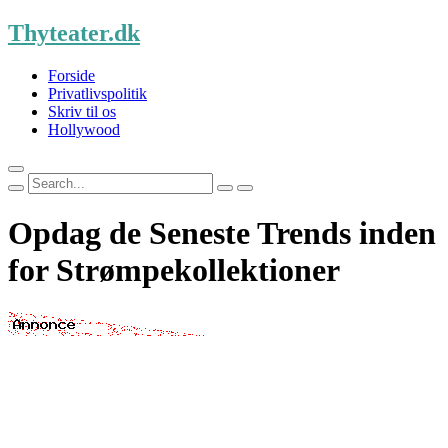
Skip
Thyteater.dk
to
content
Forside
Privatlivspolitik
Skriv til os
Hollywood
Search
for:
Opdag de Seneste Trends inden
for Strømpekollektioner