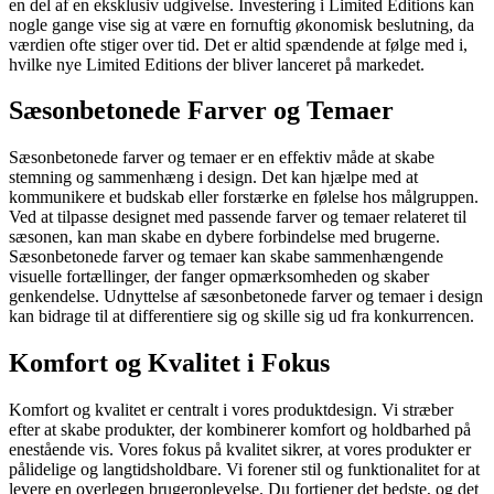
en del af en eksklusiv udgivelse. Investering i Limited Editions kan
nogle gange vise sig at være en fornuftig økonomisk beslutning, da
værdien ofte stiger over tid. Det er altid spændende at følge med i,
hvilke nye Limited Editions der bliver lanceret på markedet.
Sæsonbetonede Farver og Temaer
Sæsonbetonede farver og temaer er en effektiv måde at skabe
stemning og sammenhæng i design. Det kan hjælpe med at
kommunikere et budskab eller forstærke en følelse hos målgruppen.
Ved at tilpasse designet med passende farver og temaer relateret til
sæsonen, kan man skabe en dybere forbindelse med brugerne.
Sæsonbetonede farver og temaer kan skabe sammenhængende
visuelle fortællinger, der fanger opmærksomheden og skaber
genkendelse. Udnyttelse af sæsonbetonede farver og temaer i design
kan bidrage til at differentiere sig og skille sig ud fra konkurrencen.
Komfort og Kvalitet i Fokus
Komfort og kvalitet er centralt i vores produktdesign. Vi stræber
efter at skabe produkter, der kombinerer komfort og holdbarhed på
enestående vis. Vores fokus på kvalitet sikrer, at vores produkter er
pålidelige og langtidsholdbare. Vi forener stil og funktionalitet for at
levere en overlegen brugeroplevelse. Du fortjener det bedste, og det