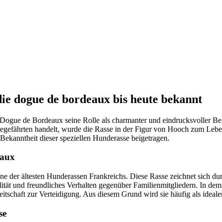
die dogue de bordeaux bis heute bekannt
Dogue de Bordeaux seine Rolle als charmanter und eindrucksvoller Beg
egefährten handelt, wurde die Rasse in der Figur von Hooch zum Leben e
ekanntheit dieser speziellen Hunderasse beigetragen.
eaux
ne der ältesten Hunderassen Frankreichs. Diese Rasse zeichnet sich du
lität und freundliches Verhalten gegenüber Familienmitgliedern. In de
eitschaft zur Verteidigung. Aus diesem Grund wird sie häufig als ideal
se