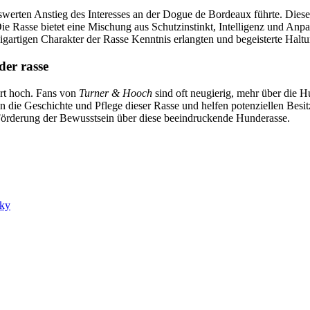
erten Anstieg des Interesses an der Dogue de Bordeaux führte. Diese
Die Rasse bietet eine Mischung aus Schutzinstinkt, Intelligenz und Anp
nzigartigen Charakter der Rasse Kenntnis erlangten und begeisterte Hal
der rasse
ert hoch. Fans von
Turner & Hooch
sind oft neugierig, mehr über die 
 in die Geschichte und Pflege dieser Rasse und helfen potenziellen Besi
 Förderung der Bewusstsein über diese beeindruckende Hunderasse.
sky