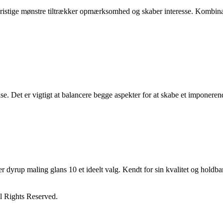
dristige mønstre tiltrækker opmærksomhed og skaber interesse. Kombinat
else. Det er vigtigt at balancere begge aspekter for at skabe et imponer
r dyrup maling glans 10 et ideelt valg. Kendt for sin kvalitet og hold
l Rights Reserved.