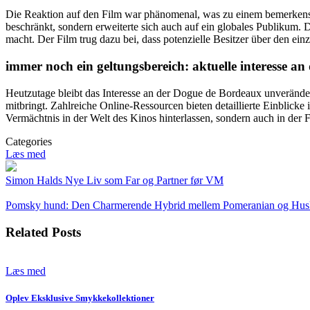
Die Reaktion auf den Film war phänomenal, was zu einem bemerkensw
beschränkt, sondern erweiterte sich auch auf ein globales Publikum. 
macht. Der Film trug dazu bei, dass potenzielle Besitzer über den ei
immer noch ein geltungsbereich: aktuelle interesse an 
Heutzutage bleibt das Interesse an der Dogue de Bordeaux unveränd
mitbringt. Zahlreiche Online-Ressourcen bieten detaillierte Einblicke
Vermächtnis in der Welt des Kinos hinterlassen, sondern auch in der
Categories
Læs med
Indlægsnavigation
Simon Halds Nye Liv som Far og Partner før VM
Pomsky hund: Den Charmerende Hybrid mellem Pomeranian og Hu
Related Posts
Læs med
Oplev Eksklusive Smykkekollektioner