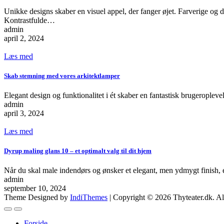
Unikke designs skaber en visuel appel, der fanger øjet. Farverige og 
Kontrastfulde…
admin
april 2, 2024
Læs med
Skab stemning med vores arkitektlamper
Elegant design og funktionalitet i ét skaber en fantastisk brugeroplev
admin
april 3, 2024
Læs med
Dyrup maling glans 10 – et optimalt valg til dit hjem
Når du skal male indendørs og ønsker et elegant, men ydmygt finish, e
admin
september 10, 2024
Theme Designed by
IndiThemes
|
Copyright © 2026 Thyteater.dk. Al
Forside