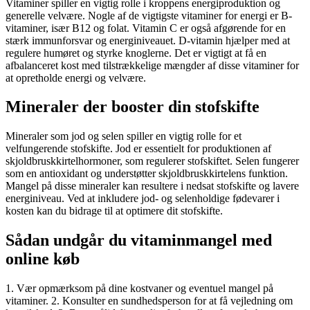
Vitaminer spiller en vigtig rolle i kroppens energiproduktion og
generelle velvære. Nogle af de vigtigste vitaminer for energi er B-
vitaminer, især B12 og folat. Vitamin C er også afgørende for en
stærk immunforsvar og energiniveauet. D-vitamin hjælper med at
regulere humøret og styrke knoglerne. Det er vigtigt at få en
afbalanceret kost med tilstrækkelige mængder af disse vitaminer for
at opretholde energi og velvære.
Mineraler der booster din stofskifte
Mineraler som jod og selen spiller en vigtig rolle for et
velfungerende stofskifte. Jod er essentielt for produktionen af
skjoldbruskkirtelhormoner, som regulerer stofskiftet. Selen fungerer
som en antioxidant og understøtter skjoldbruskkirtelens funktion.
Mangel på disse mineraler kan resultere i nedsat stofskifte og lavere
energiniveau. Ved at inkludere jod- og selenholdige fødevarer i
kosten kan du bidrage til at optimere dit stofskifte.
Sådan undgår du vitaminmangel med
online køb
1. Vær opmærksom på dine kostvaner og eventuel mangel på
vitaminer. 2. Konsulter en sundhedsperson for at få vejledning om