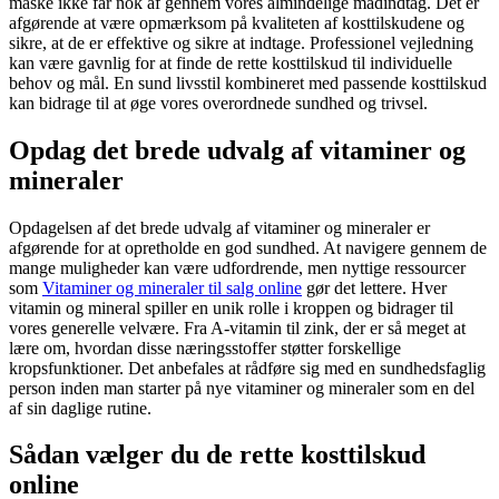
måske ikke får nok af gennem vores almindelige madindtag. Det er
afgørende at være opmærksom på kvaliteten af kosttilskudene og
sikre, at de er effektive og sikre at indtage. Professionel vejledning
kan være gavnlig for at finde de rette kosttilskud til individuelle
behov og mål. En sund livsstil kombineret med passende kosttilskud
kan bidrage til at øge vores overordnede sundhed og trivsel.
Opdag det brede udvalg af vitaminer og
mineraler
Opdagelsen af det brede udvalg af vitaminer og mineraler er
afgørende for at opretholde en god sundhed. At navigere gennem de
mange muligheder kan være udfordrende, men nyttige ressourcer
som
Vitaminer og mineraler til salg online
gør det lettere. Hver
vitamin og mineral spiller en unik rolle i kroppen og bidrager til
vores generelle velvære. Fra A-vitamin til zink, der er så meget at
lære om, hvordan disse næringsstoffer støtter forskellige
kropsfunktioner. Det anbefales at rådføre sig med en sundhedsfaglig
person inden man starter på nye vitaminer og mineraler som en del
af sin daglige rutine.
Sådan vælger du de rette kosttilskud
online