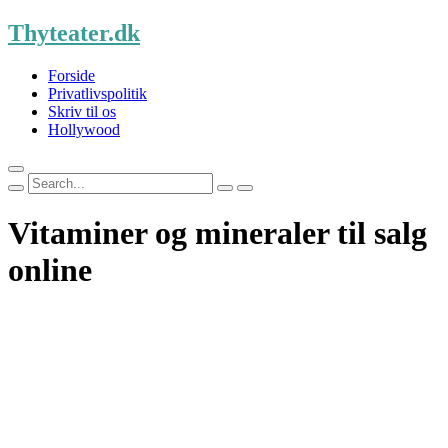
Skip
Thyteater.dk
to
content
Forside
Privatlivspolitik
Skriv til os
Hollywood
Search
for:
Vitaminer og mineraler til salg
online