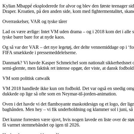
Kylian Mbappé eksploderede for alvor og blev den første teenager side
Draper. Kroatien, på den anden side, kom med fightermentalitet, ska
Overraskelser, VAR og tyske tårer
Lad os være ærlige: Intet VM uden drama – og i 2018 kom det i alle s
tyske barer bare for at nyde kaos.
Og så var der VAR – det nye legetøj, der delte vennemiddage op i ‘for’
FIFA smækkede i pressemeddelelserne.
Danmark? Vi havde Kasper Schmeichel som nationalt sikkerhedsnet og Ch
semi-glemte, men faktisk ret intense opgør, der viste, at dansk fodbol
VM som politisk catwalk
VM 2018 handlede ikke kun om fodbold. Det var også en snedig omgang
dukkede op lige så ofte som en Neymar-til-jorden-animation.
Oven i det havde vi det flamboyante maskotdesign og et logo, der lig
baghånden. Men hey – vi fik underholdning og klammer sol i juni, så
Det kunne forresten være sjovt, hvis nogen lavede en liste over de 
få varmet stemmebåndet op igen til 2026.