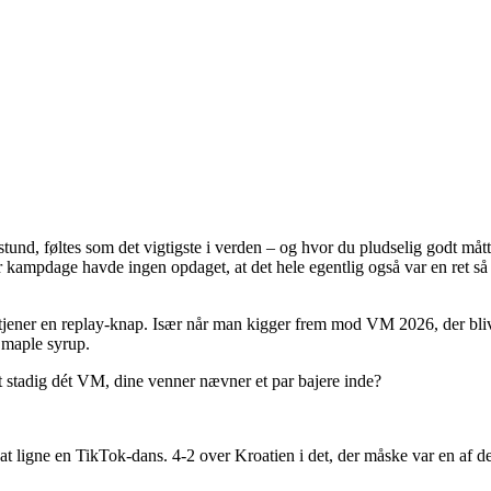
d, føltes som det vigtigste i verden – og hvor du pludselig godt måtte
ar kampdage havde ingen opdaget, at det hele egentlig også var en ret s
rtjener en replay-knap. Især når man kigger frem mod VM 2026, der bli
 maple syrup.
t stadig dét VM, dine venner nævner et par bajere inde?
il at ligne en TikTok-dans. 4-2 over Kroatien i det, der måske var en af