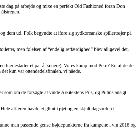
første dag på arbejde og mixe en perfekt Old Fashioned foran Don
målstregen.
g dem ud. Folk begyndte at iføre sig sydkoreanske spillertrøjer på
letter, men følelsen af “endelig retfærdighed” blev alligevel det,
n hjertestarter et par år senere). Vores kamp mod Peru? En af de der
 det kun var ottendedelsfinalen, vi nåede.
som om de forsøgte at vinde Arkitektens Pris, og Putins ansigt
ele affæren havde et glimt i øjet og en skjult dagsorden i
Fx kunne man passende gense højdepunkterne fra kampene i vm 2018 og