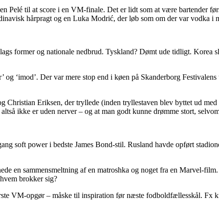
n Pelé til at score i en VM-finale. Det er lidt som at være bartender 
ndinavisk hårpragt og en Luka Modrić, der løb som om der var vodka i 
lags former og nationale nedbrud. Tyskland? Dømt ude tidligt. Korea slo
 og ‘imod’. Der var mere stop end i køen på Skanderborg Festivalens toi
ristian Eriksen, der tryllede (inden tryllestaven blev byttet ud med e
d altså ikke er uden nerver – og at man godt kunne drømme stort, selvom
 soft power i bedste James Bond-stil. Rusland havde opført stadioner 
nede en sammensmeltning af en matroshka og noget fra en Marvel-film. H
 hvem brokker sig?
største VM-opgør – måske til inspiration før næste fodboldfællesskål. 