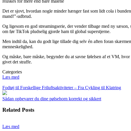
Huskes for mere end bare målene
Det er sjovt, hvordan nogle minder hænger fast som lidt cola i bunden
mand!”-udbrud.
Og ligesom en god streamingserie, der vender tilbage med ny sæson, stå
om før TikTok pludselig gjorde ham til global superstjerne.
Men indtil da, kan du godt lige tillade dig selv én aften foran skær
menneskelighed.
Og måske, bare måske, begynder du at savne følelsen af et VM, hvor
givet det straffe.
Categories
Læs med
Indlægsnavigation
Fodtøj til Forskellige Friluftsaktiviteter – Fra Cykling til Klatring
Sådan opbevarer du dine pølsehorn korrekt og sikkert
Related Posts
Læs med