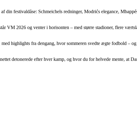
 af din festivaldåse: Schmeichels redninger, Modrićs elegance, Mbappés 
r VM 2026 og venter i horisonten – med større stadioner, flere værtsland
men med highlights fra dengang, hvor sommeren svedte ægte fodbold – og
 nettet detonerede efter hver kamp, og hvor du for helvede mente, at