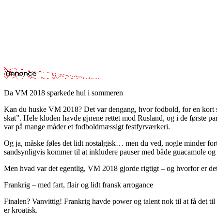
Da VM 2018 sparkede hul i sommeren
Kan du huske VM 2018? Det var dengang, hvor fodbold, for en kort stun
skat”. Hele kloden havde øjnene rettet mod Rusland, og i de første p
var på mange måder et fodboldmæssigt festfyrværkeri.
Og ja, måske føles det lidt nostalgisk… men du ved, nogle minder fo
sandsynligvis kommer til at inkludere pauser med både guacamole og
Men hvad var det egentlig, VM 2018 gjorde rigtigt – og hvorfor er de
Frankrig – med fart, flair og lidt fransk arrogance
Finalen? Vanvittig! Frankrig havde power og talent nok til at få det t
er kroatisk.