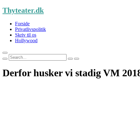
Skip
Thyteater.dk
to
content
Forside
Privatlivspolitik
Skriv til os
Hollywood
Search
for:
Derfor husker vi stadig VM 201