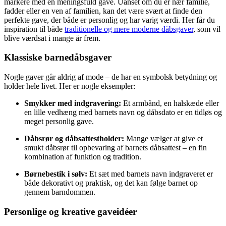
markere med en meningsfuld gave. Uanset om du er nær familie,
fadder eller en ven af familien, kan det være svært at finde den
perfekte gave, der både er personlig og har varig værdi. Her får du
inspiration til både
traditionelle og mere moderne dåbsgaver
, som vil
blive værdsat i mange år frem.
Klassiske barnedåbsgaver
Nogle gaver går aldrig af mode – de har en symbolsk betydning og
holder hele livet. Her er nogle eksempler:
Smykker med indgravering:
Et armbånd, en halskæde eller
en lille vedhæng med barnets navn og dåbsdato er en tidløs og
meget personlig gave.
Dåbsrør og dåbsattestholder:
Mange vælger at give et
smukt dåbsrør til opbevaring af barnets dåbsattest – en fin
kombination af funktion og tradition.
Børnebestik i sølv:
Et sæt med barnets navn indgraveret er
både dekorativt og praktisk, og det kan følge barnet op
gennem barndommen.
Personlige og kreative gaveidéer