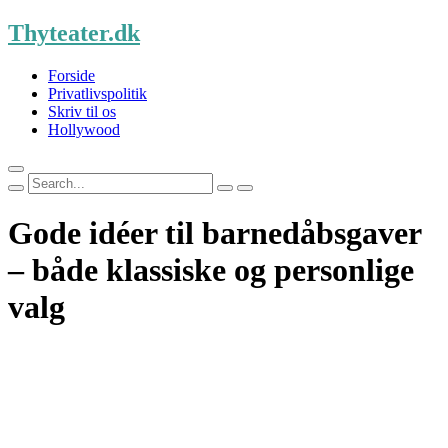
Skip
Thyteater.dk
to
content
Forside
Privatlivspolitik
Skriv til os
Hollywood
Search
for:
Gode idéer til barnedåbsgaver
– både klassiske og personlige
valg