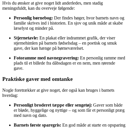
Hvis du ønsker at give noget lidt anderledes, men stadig
meningsfuldt, kan du overveje følgende:
Personlig børnebog:
Der findes bøger, hvor barnets navn og
familie skrives ind i historien. En sjov og unik måde at skabe
læselyst og minder på.
Stjernetavle:
En plakat eller indrammet grafik, der viser
stjernehimlen på barnets fødselsdag – en poetisk og smuk
gave, der kan hænge på børneværelset.
Fotoramme med navnegravering:
En personlig ramme med
plads til et billede fra dåbsdagen er en nem, men rørende
gave.
Praktiske gaver med omtanke
Nogle foretrækker at give noget, der også kan bruges i barnets
hverdag:
Personligt broderet tæppe eller sengetøj:
Gaver som både
er bløde, hyggelige og nyttige – og som får et personligt præg
med navn og dato.
Barnets første sparegris:
En god måde at starte en opsparing