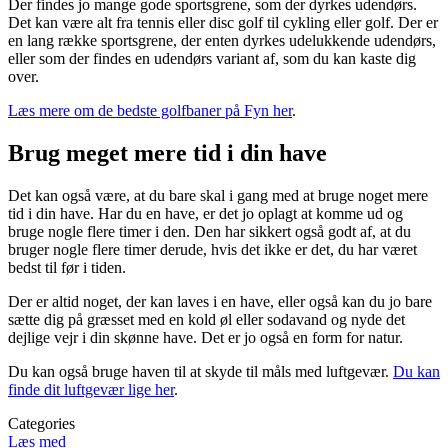
Der findes jo mange gode sportsgrene, som der dyrkes udendørs.
Det kan være alt fra tennis eller disc golf til cykling eller golf. Der er
en lang række sportsgrene, der enten dyrkes udelukkende udendørs,
eller som der findes en udendørs variant af, som du kan kaste dig
over.
Læs mere om de bedste golfbaner på Fyn her
.
Brug meget mere tid i din have
Det kan også være, at du bare skal i gang med at bruge noget mere
tid i din have. Har du en have, er det jo oplagt at komme ud og
bruge nogle flere timer i den. Den har sikkert også godt af, at du
bruger nogle flere timer derude, hvis det ikke er det, du har været
bedst til før i tiden.
Der er altid noget, der kan laves i en have, eller også kan du jo bare
sætte dig på græsset med en kold øl eller sodavand og nyde det
dejlige vejr i din skønne have. Det er jo også en form for natur.
Du kan også bruge haven til at skyde til måls med luftgevær.
Du kan
finde dit luftgevær lige her
.
Categories
Læs med