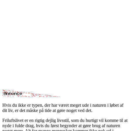
Hvis du ikke er typen, der har været meget ude i naturen i løbet af
dit liv, er det måske på tide at gøre noget ved det.
Friluftslivet er en rigtig dejlig livsstil, som du hurtigt vil komme til at
nyde i fulde drag, hvis du først begynder at gøre brug af naturen
noget mere. Alt for mange mennesker kommer ikke nok ud i