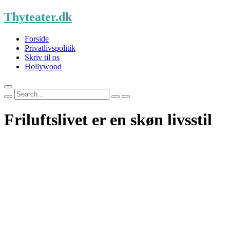
Skip
Thyteater.dk
to
content
Forside
Privatlivspolitik
Skriv til os
Hollywood
Search
for:
Friluftslivet er en skøn livsstil